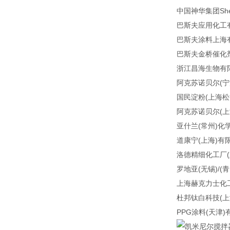
中国神华集团Shen
巴斯夫应用化工有
巴斯夫涂料上海有
巴斯夫金桥催化剂
浙江昌海生物有限公司 Z
阿克苏诺贝尔(宁波)
国民淀粉(上海松江) N
阿克苏诺贝尔(上海)
亚什兰(常州)化学有限
道康宁(上海)有限公司 
洛德精细化工厂(上海) 
罗地亚(无锡)/(青岛
上海赫克力士化工有限
杜邦钛白科技(上海)
PPG涂料(天津)有限公