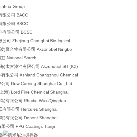
hua Group
限公司 BACC
限公司 BSCC
有限公司 BCSC
hejiang Changhai Bio-logical
聚合物有限公司 Akzonobel Ningbo
ational Starch
太古漆油有限公司 Akzonobel SH (ICI)
公司 Ashland Changzhou Chemical
Dow Corning Shanghai Co., Ltd.
Lord Fine Chemical Shanghai
)有限公司 Rhodia Wuxi/Qingdao
公司 Hercules Shanghai
有限公司 Dopont Shanghai
司 PPG Coatings Tianjin