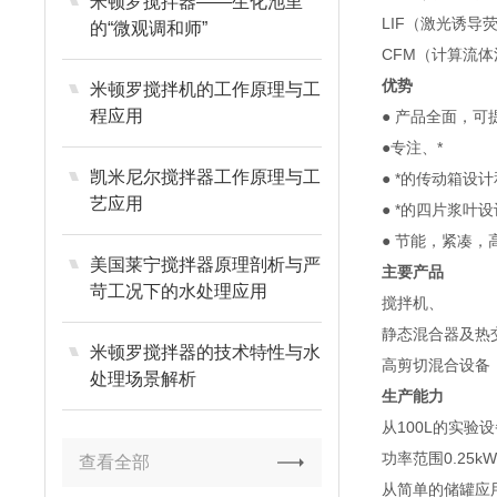
米顿罗搅拌器——生化池里
LIF（激光诱导
的“微观调和师”
CFM（计算流体
优势
米顿罗搅拌机的工作原理与工
程应用
● 产品全面，
●专注、*
凯米尼尔搅拌器工作原理与工
● *的传动箱设
艺应用
● *的四片浆叶设
● 节能，紧凑，
美国莱宁搅拌器原理剖析与严
主要产品
苛工况下的水处理应用
搅拌机、
静态混合器及热
米顿罗搅拌器的技术特性与水
高剪切混合设备
处理场景解析
生产能力
从100L的实验
功率范围0.25k
查看全部
从简单的储罐应