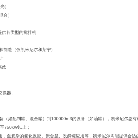
荧光）
混合）
可提供各类型的搅拌机
计和制造（仅凯米尼尔和莱宁）
计
高效
交换器、
设备（如配制罐、混合罐）到100000m3的设备（如油罐），凯米尼尔总
W至750kW以上；
用，至复杂的氢化反应、聚合釜、发酵罐应用等，凯米尼尔均能提供合适