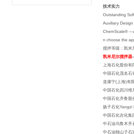
技术实力
Outstanding 
Auxiliary D
ChemScale® —Agi
n choose the app
搅拌等级：凯米
凯米尼尔搅拌器
上海石化股份有限公司S
中国石化茂名石化公司
道康宁(上海)有限公司D
中国石化四川维尼纶厂
中国石化齐鲁股份有限
扬子石化Yangzi Pe
中国石化吉化集团Sino
中石油乌鲁木齐石化
中石油独山子石油化