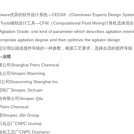
Software优异的软件设计系统—CEDS®（Chemineer Experts Design System
esign Tools辅助设计工具—CFM（Computational Fluid Mixing计算机
tation Grade: one kind of parameter which describes agitation intens
ropriate agitation degree and then optimize the agitator design.
尼尔用以描述搅拌等级的一种参数，根据工艺要求，选择合适的搅拌等级
—业绩
hanghai Petro Chemical
Sinopec Maoming
owcorning Shanghai Inc.
Sinopec Sichuan
公司Sinopec Qilu
tro Chemical
pec Jilin Group
总厂CNPC Urumqi
工总厂CNPC Dushanzi