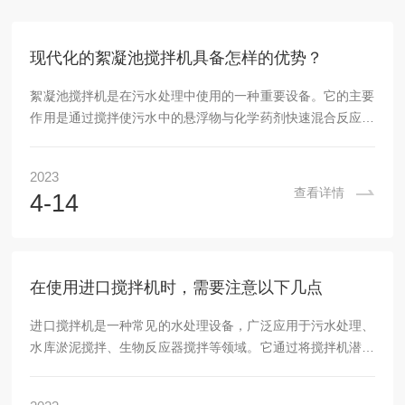
现代化的絮凝池搅拌机具备怎样的优势？
絮凝池搅拌机是在污水处理中使用的一种重要设备。它的主要
作用是通过搅拌使污水中的悬浮物与化学药剂快速混合反应，
形成絮凝体进一步沉淀，从而达到提高污水处理效率和水质的
目的。随着科技的不断发展，现代化的絮凝池搅拌机已经具备
2023
了先进的自动化控制系统，可以更加精确地调节搅拌机的速
查看详情
4-14
度、深度和时间等参数，以适应不同污水处理工况的需求。此
外，一些新型的结构设计和材料选型也使得搅拌机的维护和保
养更加方便快捷，同时可靠性更高。首先，它能够有效地加速
絮凝反应过程，从而缩短污水处理时间，在某些情况下，...
在使用进口搅拌机时，需要注意以下几点
进口搅拌机是一种常见的水处理设备，广泛应用于污水处理、
水库淤泥搅拌、生物反应器搅拌等领域。它通过将搅拌机潜入
水中，并使用电机驱动搅拌叶片旋转，以达到搅拌混合的目
的。搅拌机包括电机、搅拌叶片、轴承、密封装置、支架等部