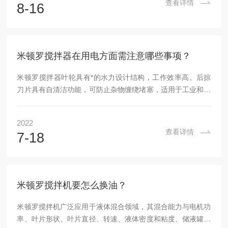
查看详情
8-16
罐中加入冷料。温差过大的影响会对搪瓷的性能产生一定的影
响。同时，应确保没有坚硬的固体物体进入釜内。对于必须添
加的大块硬质材料，应在粉碎后添加。2、进口搅拌器操作过
程中应注意，设备通过夹套加热时，应逐渐增加压力。应...
米顿罗搅拌器在用电方面需注意哪些事项？
米顿罗搅拌器叶轮具有*的水力设计结构，工作效率高。后掠
刀片具有自清洁功能，可防止杂物缠绕堵塞，适用于工业和城
市污水处理厂的曝气池和厌氧池。产生强水流，低切向流，可
用于池内水循环，在硝化、反硝化和除磷阶段产生水流。作为
2022
一种机械去污设备，广泛应用于污水处理厂的工艺流程中，以
查看详情
7-18
促进含有悬浮物、稀泥、工业工艺液体等的污水的混合，创造
水流，加强混合功能。但应注意设备和电源的初始选择。那么
它在用电方面需注意哪些事项？1、米顿罗搅拌器运转前，用
0-500兆欧表检查电机定子绕组对地绝缘电阻，绝...
米顿罗搅拌机要怎么换油？
米顿罗搅拌机广泛应用于液体混合领域，其混合能力与电机功
率、叶片形状、叶片直径、转速、液体密度和粘度、储液罐形