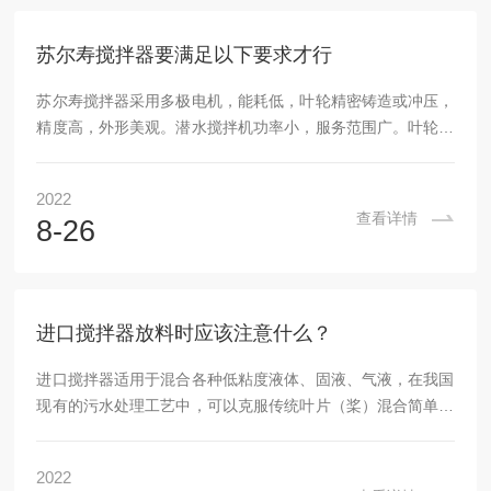
高，耐腐蚀性强。除了混合的功能外，它还具有推动和创造水
流的功能。潜水搅拌机的维护保养非常关键，因为其实很...
苏尔寿搅拌器要满足以下要求才行
苏尔寿搅拌器采用多极电机，能耗低，叶轮精密铸造或冲压，
精度高，外形美观。潜水搅拌机功率小，服务范围广。叶轮采
用聚氨酯材料和铝合金（也有玻璃钢），强度高，耐腐蚀性
强。除了混合功能外，它还可以促进和创造水流。潜水搅拌器
2022
与污水处理厂曝气系统配合使用，可大大降低系统能耗，有效
查看详情
8-26
防止沉淀。根据工艺要求，直接潜水搅拌可配备导流罩。苏尔
寿搅拌器是一种水处理相关设备，其实主要用于污水处理厂的
工艺流程中，促进含有悬浮物、煤泥、工业工艺液等的污水混
合，产生水流，加强混合功能，防止污泥沉淀，是市政和...
进口搅拌器放料时应该注意什么？
进口搅拌器适用于混合各种低粘度液体、固液、气液，在我国
现有的污水处理工艺中，可以克服传统叶片（桨）混合简单死
角和曝气过程中水空气混合不好的问题，充分发挥其混合均匀
的优势。为了提高设备的使用效率，放料时应该注意什么？
2022
1、投料时要特别小心。应尽量避免在空罐中加热物料或在热