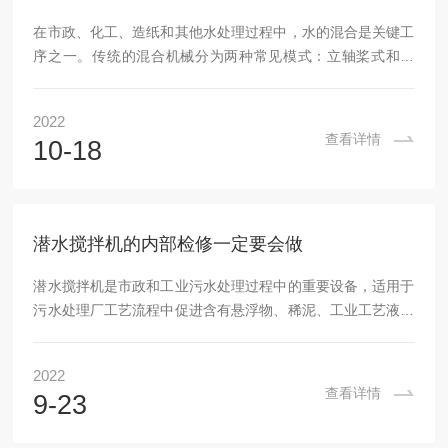
在市政、化工、造纸和其他水处理过程中，水的混合是关键工
序之一。传统的混合机械分为两种常见模式：立轴桨式和度
（潜水轴流式水泵）式。由于设备的模式和桨叶的模式决定了
其搅拌形式，无论是能耗还是搅拌效果都不理想，这不仅给污
2022
水厂的运行成本带来不必要的增加，也直接影响了工艺处置效
查看详情
10-18
果。米顿罗搅拌器是一种高效、环保的设备，主要可以完成污
水的具体处理。当然，有时由于一些非正常因素的影响，设备
的工作效率会有所下降。因此，为了提高设备的使用效率，应
注意以下几点，以保证设备的使用效果。为了保证米顿罗...
潜水搅拌机的内部检修一定要会做
潜水搅拌机是市政和工业污水处理过程中的重要设备，适用于
污水处理厂工艺流程中促进含有悬浮物、稀泥、工业工艺液体
等的污水的混合，在各种工业环境领域具有较好的使用优势。
功能稳定满足大家的需求，满足工业环境和城市污水处理行业
2022
的工作要求，既保证工作效率全面提升，又满足大家对工作质
查看详情
9-23
量的要求。采用摆线针轮减速机，功率小，转速低，叶轮直径
大，使用范围广。叶轮采用聚氨酯材料和铝合金制成，强度