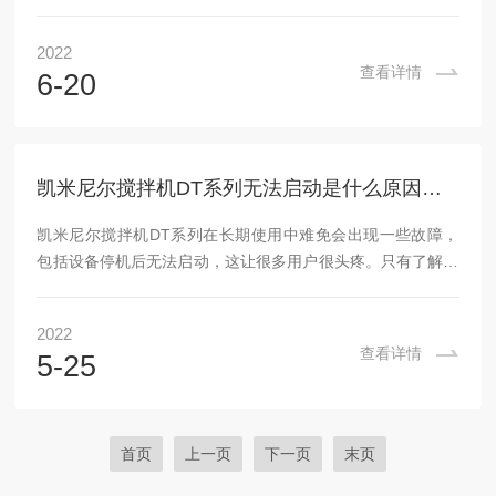
状等密切相关。按叶片数量可分为两叶片和三叶片搅拌器；根
据搅拌叶片的转速不同，分为高速、中速和低速三种。搅拌机
2022
电机绕组为F级绝缘，防护等级为IP68。用于污水厂曝气系
查看详情
6-20
统，可大幅度降低系统能耗，显着增加充氧量，可有效防止沉
淀。根据工艺要求，直联式潜水搅拌器可配备导流板。那么米
顿罗搅拌机的换油方法是什么？将潜水搅拌器放在两个支架上
或用吊车将其水平吊起，使油室塞朝下，并在塞下放...
凯米尼尔搅拌机DT系列无法启动是什么原因造成的？
凯米尼尔搅拌机DT系列在长期使用中难免会出现一些故障，
包括设备停机后无法启动，这让很多用户很头疼。只有了解了
这种现象的成因，才能采取更便捷的措施加以预防。那么这是
什么原因造成的呢？1、搅拌器的两个橡胶侧壁不封闭：由于
2022
转动部分有潜在危险，设计上设置了很多保护装置。如果密炼
查看详情
5-25
机的橡胶侧壁没有关闭，系统将不会自动运行。2、不按顺序
操作设备：启动时，应严格按顺序操作。在启动设备和进料系
统之前启动卸料皮带机。如果我们在工作开始时启动进料系统
或进料速度太快，则搅拌器负载将启动，可能无法启动...
首页
上一页
下一页
末页