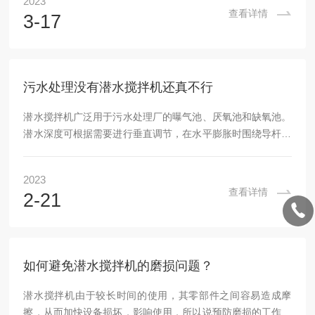
2023
分。其中，电机是潜水搅拌机的动力来源，搅拌叶片通过轴承
查看详情
3-17
与电机相连，实现旋转搅拌的目的。密封装置用于防止水进入
电机内部，保证设备的安全性和可靠性。支架用于固定潜水搅
拌机，保证其稳定性和可靠性。进口搅拌机的原理是将搅拌机
潜入水中，并使用电机驱动搅拌叶片旋转，以达到搅拌混...
污水处理没有潜水搅拌机还真不行
潜水搅拌机广泛用于污水处理厂的曝气池、厌氧池和缺氧池。
潜水深度可根据需要进行垂直调节，在水平膨胀时围绕导杆的
旋转角度为正负60°。提升系统的底座、支撑架及下支架与水
箱的相关连接面均采用膨胀螺栓固定，不预留孔。整体结构紧
2023
凑，运行可靠，安装和维修方便，投资成本低，集搅拌、曝气
查看详情
2-21
于一体的装置也可用于单体搅拌。采用PE或FRP、钢质材料
等制成，增强了设备的耐腐蚀性，可用于液体、固体、气体混
合的各种场合。现有的混合设备可实现立体、三维和螺旋混
合，且混合比较均匀，从左到右交替旋转，提高了混...
如何避免潜水搅拌机的磨损问题？
潜水搅拌机由于较长时间的使用，其零部件之间容易造成摩
擦，从而加快设备损坏，影响使用，所以说预防磨损的工作相