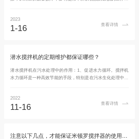
当关键，那么我们在使用中如何避免它的磨损问题呢？1、振
动筛磨损关键在与振动轴承，要选择高质量的轴承，润滑装置
2023
要合理，还要经常对轴承进行润滑。2、搅拌叶片需要搅拌混
查看详情
1-16
凝土，所以一般磨损比较严重，这就需要用户在加物料时要尽
量避免大块硬物体和钢丝等物体方法搅拌筒内，要经常对搅拌
叶片进行检修。3、潜水搅拌机表面被磨损的可能原因有微
震、滑动、冲击、擦伤、生锈等，这就需要用户在使用时注...
潜水搅拌机的定期维护都保证哪些？
潜水搅拌机在污水处理中的作用：1、促进水力循环。搅拌机
水力循环是一种高效节能的手段，特别是在污水生化处理中的
厌氧池、缺氧池和氧化沟中。因为在这种池中只需要提供必要
的循环；流速可以使池中的混合液保持悬浮状态，使微生物与
2022
其底物充分接触。所以池形多为氧化沟池形，搅拌机输入的能
查看详情
11-16
量形成连续的循环水流。2、提高氧转移效率。在污水生化处
理系统中，曝气是维持好氧微生物正常代谢的基本手段，水下
曝气系统的氧传递效率与水深直接相关。在曝气池中，利用潜
水搅拌器将曝气池设计成上述的连续循环流槽式，在循...
注意以下几点，才能保证米顿罗搅拌器的使用效果