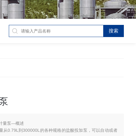
泵
计量泵—概述
从0.79L到300000L的各种规格的盐酸投加泵，可以自动或者