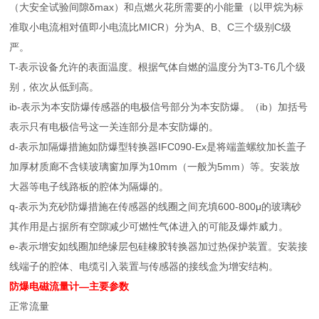
（大安全试验间隙δmax）和点燃火花所需要的小能量（以甲烷为标
准取小电流相对值即小电流比MICR）分为A、B、C三个级别C级
严。
T-表示设备允许的表面温度。根据气体自燃的温度分为T3-T6几个级
别，依次从低到高。
ib-表示为本安防爆传感器的电极信号部分为本安防爆。（ib）加括号
表示只有电极信号这一关连部分是本安防爆的。
d-表示加隔爆措施如防爆型转换器IFC090-Ex是将端盖螺纹加长盖子
加厚材质廊不含镁玻璃窗加厚为10mm（一般为5mm）等。安装放
大器等电子线路板的腔体为隔爆的。
q-表示为充砂防爆措施在传感器的线圈之间充填600-800μ的玻璃砂
其作用是占据所有空隙减少可燃性气体进入的可能及爆炸威力。
e-表示增安如线圈加绝缘层包硅橡胶转换器加过热保护装置。安装接
线端子的腔体、电缆引入装置与传感器的接线盒为增安结构。
防爆电磁流量计
—主要参数
正常流量