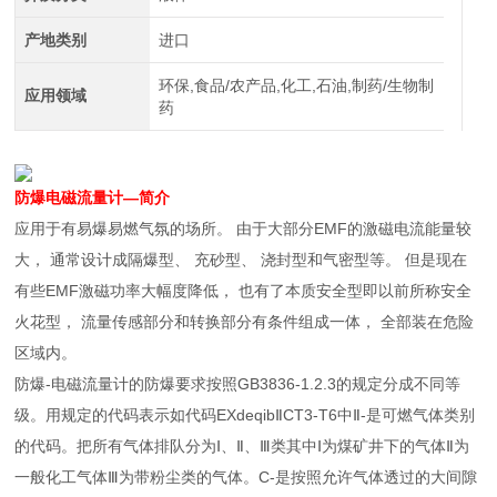
产地类别
进口
环保,食品/农产品,化工,石油,制药/生物制
应用领域
药
防爆电磁流量计
—简介
应用于有易爆易燃气氛的场所。 由于大部分EMF的激磁电流能量较
大， 通常设计成隔爆型、 充砂型、 浇封型和气密型等。 但是现在
有些EMF激磁功率大幅度降低， 也有了本质安全型即以前所称安全
火花型， 流量传感部分和转换部分有条件组成一体， 全部装在危险
区域内。
防爆-电磁流量计的防爆要求按照GB3836-1.2.3的规定分成不同等
级。用规定的代码表示如代码EXdeqibⅡCT3-T6中Ⅱ-是可燃气体类别
的代码。把所有气体排队分为Ⅰ、Ⅱ、Ⅲ类其中Ⅰ为煤矿井下的气体Ⅱ为
一般化工气体Ⅲ为带粉尘类的气体。C-是按照允许气体透过的大间隙