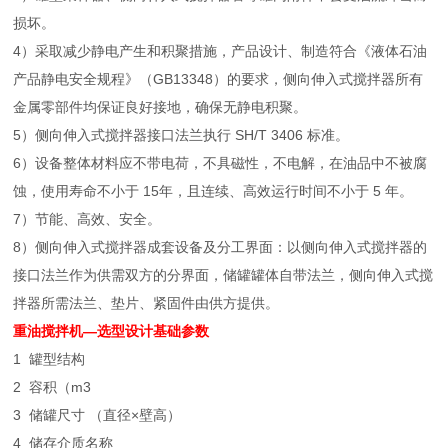
损坏。
4）采取减少静电产生和积聚措施，产品设计、制造符合《液体石油
产品静电安全规程》（GB13348）的要求，侧向伸入式搅拌器所有
金属零部件均保证良好接地，确保无静电积聚。
5）侧向伸入式搅拌器接口法兰执行 SH/T 3406 标准。
6）设备整体材料应不带电荷，不具磁性，不电解，在油品中不被腐
蚀，使用寿命不小于 15年，且连续、高效运行时间不小于 5 年。
7）节能、高效、安全。
8）侧向伸入式搅拌器成套设备及分工界面：以侧向伸入式搅拌器的
接口法兰作为供需双方的分界面，储罐罐体自带法兰，侧向伸入式搅
拌器所需法兰、垫片、紧固件由供方提供。
重油搅拌机
—选型设计基础参数
1 罐型结构
2 容积（m3
3 储罐尺寸 （直径×壁高）
4 储存介质名称