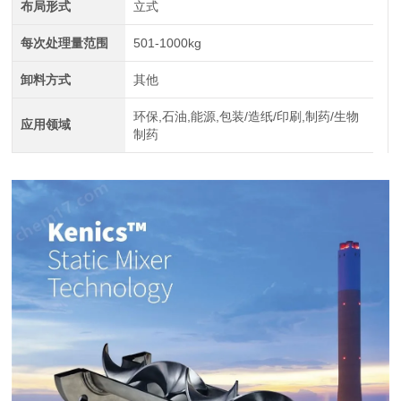
布局形式
立式
每次处理量范围
501-1000kg
卸料方式
其他
环保,石油,能源,包装/造纸/印刷,制药/生物
应用领域
制药