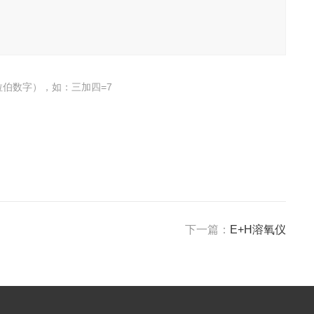
伯数字），如：三加四=7
下一篇：
E+H溶氧仪