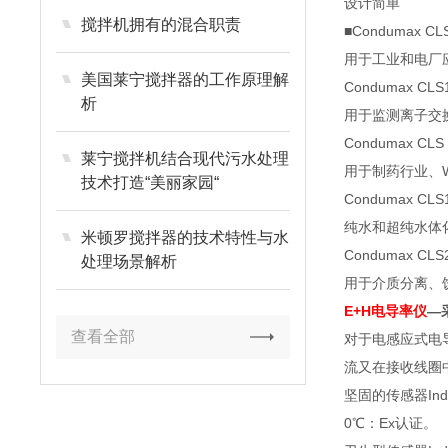
设计简单
搅拌机拥有的混合职责
■Condumax C
用于工业和电厂应
美国莱宁搅拌器的工作原理解
Condumax C
析
用于监测离子交
Condumax CL
莱宁搅拌机结合现代污水处理
用于制药行业、W
技术打造“美丽家园“
Condumax C
纯水和超纯水体
米顿罗搅拌器的技术特性与水
Condumax C
处理场景解析
用于介质分离、饮
E+H电导率仪
—
查看全部
对于电感应式电
流又在接收线圈
坚固的传感器In
0℃：Ex认证。