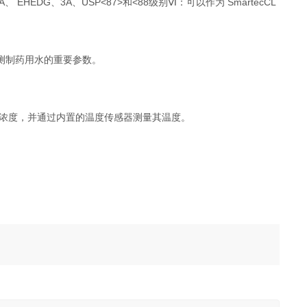
 EHEDG、3A、USP<87>和<88级别Ⅵ：可以作为 SmartecCL
测制药用水的重要参数。
液浓度，并通过内置的温度传感器测量其温度。