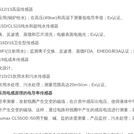
LS12/13高温传感器
用(锅炉给水)；在高压(40bar)和高温下测量低电导率值；Ex认证。
LS15D/CLS15纯水和超纯水传感器
换、反渗透、蒸馏和芯片清洗；电极表面电抛光；Ex认证。
S 16D/16卫生型传感器
FI(注射用水)；监测离子交换、反渗透、蒸馏FDA、EHEDG和3A认证；
LS19低成本传感器
化设计。
LS21D/21饮用水和污水传感器
用水处理、污水处理；测量范围高达20mS/cm；Ex认证。
采用电感原理的电导率传感器
导率测量，发射线圈产生交变的磁场，在介质中感应出电压。使得液体中
中产生交变的磁场。这样，通过电路对线圈中产生的感应电流进行测量，
dumax CLS5OD /50用于酸、碱、盐的浓度测量，产品监控，污水处理