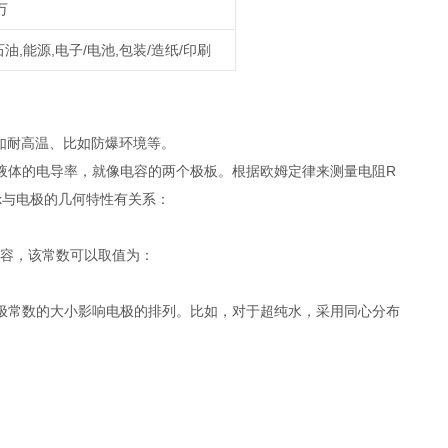
万
石油,能源,电子/电池,包装/造纸/印刷
如耐高温、比如防爆环境等。
液体的电导率，就像电容的两个极板。根据欧姆定律来测量电阻R
数k与电极的几何特性有关系：
电容，该常数可以取值为：
极常数的大小影响电极的排列。比如，对于超纯水，采用同心分布