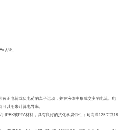
Ex认证。
带有正电荷或负电荷的离子运动，并在液体中形成交变的电流。电
就可以用来计算电导率。
；采用PEK或PFA材料，具有良好的抗化学腐蚀性；耐高温125℃或18