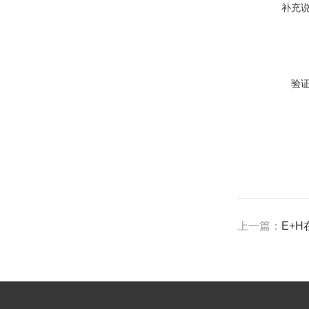
补充
验
上一篇：
E+H