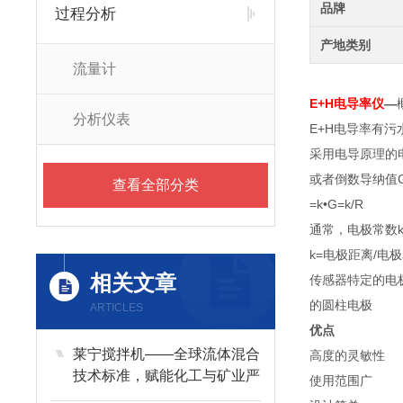
品牌
过程分析
产地类别
流量计
E+H电导率仪
—
分析仪表
E+H电导率有
采用电导原理的
或者倒数导纳值G
查看全部分类
=k•G=k/R
通常，电极常数
k=电极距离/电
相关文章
传感器特定的电
的圆柱电极
ARTICLES
优点
莱宁搅拌机——全球流体混合
高度的灵敏性
技术标准，赋能化工与矿业严
使用范围广
苛工艺