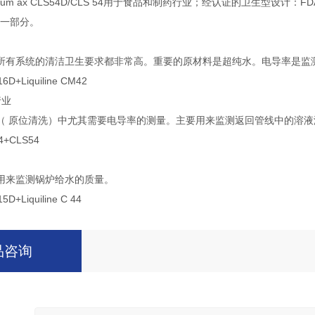
um ax CLS54D/CLS 54用于食品和制药行业；经认证的卫生型设计：FDA、
的一部分。
所有系统的清洁卫生要求都非常高。重要的原材料是超纯水。电导率是监
6D+Liquiline CM42
行业
（ 原位清洗）中尤其需要电导率的测量。主要用来监测返回管线中的溶
4+CLS54
用来监测锅炉给水的质量。
D+Liquiline C 44
品咨询