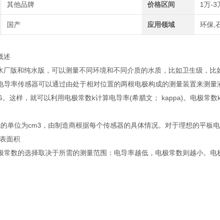
其他品牌
价格区间
1万-3
国产
应用领域
环保,
概述
污水厂版和纯水版，可以测量不同环境和不同介质的水质，比如卫生级，比
电导率传感器可以通过由处于相对位置的两根电极构成的测量装置来测量
。这样，就可以利用电极常数k计算电导率(希腊文； kappa)。电极常
k的单位为cm3，由制造商根据每个传感器的具体情况。对于理想的平板
极表面积
极常数的选择取决于所需的测量范围：电导率越低，电极常数则越小。电