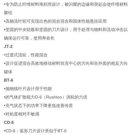
•专为防止纤维材料堆积而设计，被闪耀的边缘和突起会使纤维材料
聚结
•高轴流叶轮可实现出色的混合混合和固体性能悬挂应用
•坚固的中央轮毂和坚固的刀片设计，用于处理与物料和流动冲击以
确保运行可靠，使用寿命长
JT-2
•过渡式流轮，性能混合
•设计促进混合高效地移动材料坦克中心的方向和在外面的相反方向
罐体
BT-6
•抛物线叶片设计用于性能
•的气体扩散能力D-6（Rushton）涡轮的六倍
•充气状态下的功率下降更低改善传质
•对粘度相对不敏感
CD-6
•CD-6：弧形刀片设计类似于BT-6