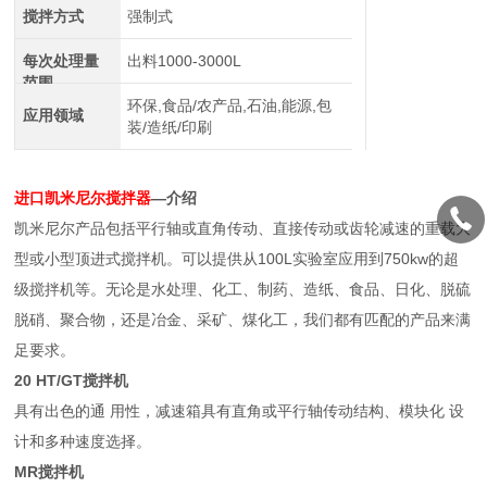
搅拌方式
强制式
每次处理量
出料1000-3000L
范围
环保,食品/农产品,石油,能源,包
应用领域
装/造纸/印刷
进口凯米尼尔搅拌器
—介绍
凯米尼尔产品包括平行轴或直角传动、直接传动或齿轮减速的重载大
型或小型顶进式搅拌机。可以提供从100L实验室应用到750kw的超
级搅拌机等。无论是水处理、化工、制药、造纸、食品、日化、脱硫
脱硝、聚合物，还是冶金、采矿、煤化工，我们都有匹配的产品来满
足要求。
20 HT/GT搅拌机
具有出色的通 用性，减速箱具有直角或平行轴传动结构、模块化 设
计和多种速度选择。
MR搅拌机