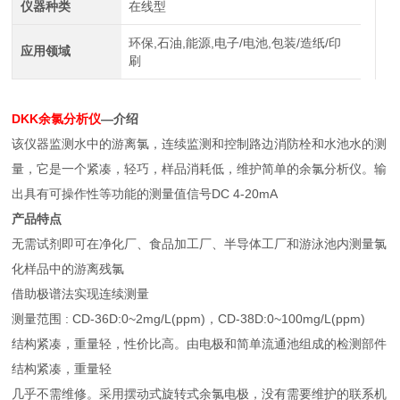
仪器种类
在线型
环保,石油,能源,电子/电池,包装/造纸/印
应用领域
刷
DKK余氯分析仪
—介绍
该仪器监测水中的游离氯，连续监测和控制路边消防栓和水池水的测
量，它是一个紧凑，轻巧，样品消耗低，维护简单的余氯分析仪。输
出具有可操作性等功能的测量值信号DC 4-20mA
产品特点
无需试剂即可在净化厂、食品加工厂、半导体工厂和游泳池内测量氯
化样品中的游离残氯
借助极谱法实现连续测量
测量范围 : CD-36D:0~2mg/L(ppm)，CD-38D:0~100mg/L(ppm)
结构紧凑，重量轻，性价比高。由电极和简单流通池组成的检测部件
结构紧凑，重量轻
几乎不需维修。采用摆动式旋转式余氯电极，没有需要维护的联系机