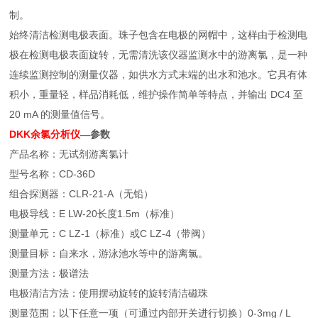
制。
始终清洁检测电极表面。珠子包含在电极的网帽中，这样由于检测电
极在检测电极表面旋转，无需清洗该仪器监测水中的游离氯，是一种
连续监测控制的测量仪器，如供水方式末端的出水和池水。它具有体
积小，重量轻，样品消耗低，维护操作简单等特点，并输出 DC4 至
20 mA 的测量值信号。
DKK余氯分析仪
—参数
产品名称：无试剂游离氯计
型号名称：CD-36D
组合探测器：CLR-21-A（无铅）
电极导线：E LW-20长度1.5m（标准）
测量单元：C LZ-1（标准）或C LZ-4（带阀）
测量目标：自来水，游泳池水等中的游离氯。
测量方法：极谱法
电极清洁方法：使用摆动旋转的旋转清洁磁珠
测量范围：以下任意一项（可通过内部开关进行切换）0-3mg / L