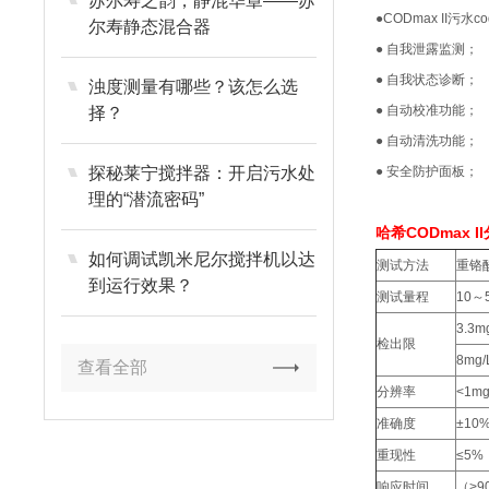
苏尔寿之韵，静混华章——苏
●CODmax II
尔寿静态混合器
● 自我泄露监测；
● 自我状态诊断；
浊度测量有哪些？该怎么选
● 自动校准功能；
择？
● 自动清洗功能；
探秘莱宁搅拌器：开启污水处
● 安全防护面板；
理的“潜流密码”
哈希CODmax I
如何调试凯米尼尔搅拌机以达
测试方法
重铬
到运行效果？
测试量程
10～5
3.3
检出限
8mg
查看全部
分辨率
<1mg
准确度
±10
重现性
≤5%
响应时间
（>9