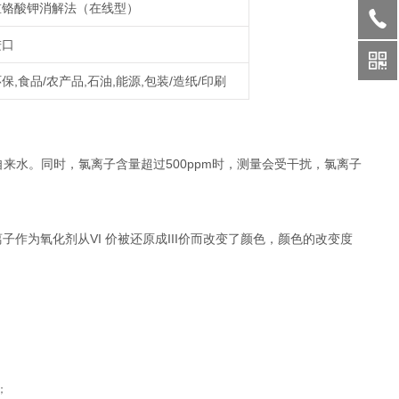
重铬酸钾消解法（在线型）
进口
保,食品/农产品,石油,能源,包装/造纸/印刷
水、自来水。同时，氯离子含量超过500ppm时，测量会受干扰，氯离子
作为氧化剂从VI 价被还原成III价而改变了颜色，颜色的改变度
；