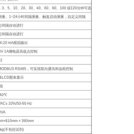
3、5、10、20、30、40、60、80、100 或120分钟可选
测量、1~24小时间隔测量、触发启动测量，自定义间隔
定间隔自动进行
定间隔自动进行
/4-20 mA模拟输出
4V 1A继电器高低点控制
2
ODBUS RS485，可实现双向通讯和远程控制
幕LCD图表显示
0组
+40℃
VAC± 10%/50-60 Hz
0VA
m×810mm × 390mm
 kg(不包括试剂)