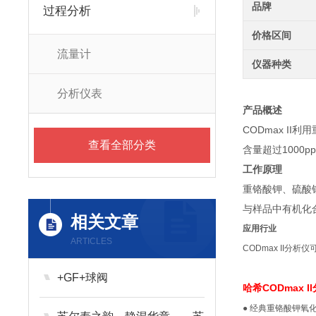
品牌
过程分析
价格区间
流量计
仪器种类
分析仪表
产品概述
CODmax I
查看全部分类
含量超过1000
工作原理
重铬酸钾、硫酸银
与样品中有机化
相关文章
应用行业
ARTICLES
CODmax II
+GF+球阀
哈希CODmax I
● 经典重铬酸钾氧化