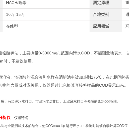
HACH/哈希
测定原理
10万-15万
产地类别
在线型
应用领域
环
I利用重铬酸钾法，主要测量0-5000mg/L范围内污水COD，不能测量地表
ppm时，不建议使用。
溶液、浓硫酸的混合液和水样在消解池中被加热到175℃，在此期间铬离子
合物的含量成对应关系，仪器通过比色换算直接将样品的COD显示出来。
分析仪可用于污染源污水排口、市政污水进排口、工业废水排口等领域的废水cod检测。
I分析仪
—仪器特点
法与全新测试技术的结合，使CODmax II在进行废水cod检测时能够自动计算COD值