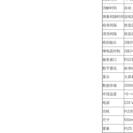
消解时间
自动，
测量间隔时间
连续
校准间隔
按选
清洗间隔
按选
模拟输出
2路0
继电器控制
2路2
服务接口
RS23
数字通讯
标准M
显示
大屏
数据存储
200
环境温度
+5~
电源
220 
功耗
约10
尺寸
550m
重量
约25