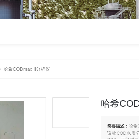
>
哈希CODmax II分析仪
哈希COD
简要描述：
哈希C
该款COD水质