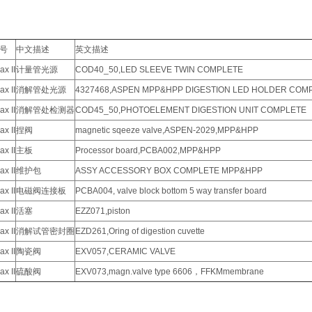
号
中文描述
英文描述
x II
计量管光源
COD40_50,LED SLEEVE TWIN COMPLETE
x II
消解管处光源
4327468,ASPEN MPP&HPP DIGESTION LED HOLDER COM
x II
消解管处检测器
COD45_50,PHOTOELEMENT DIGESTION UNIT COMPLETE
x II
捏阀
magnetic sqeeze valve,ASPEN-2029,MPP&HPP
x II
主板
Processor board,PCBA002,MPP&HPP
x II
维护包
ASSY ACCESSORY BOX COMPLETE MPP&HPP
x II
电磁阀连接板
PCBA004, valve block bottom 5 way transfer board
x II
活塞
EZZ071,piston
x II
消解试管密封圈
EZD261,Oring of digestion cuvette
x II
陶瓷阀
EXV057,CERAMIC VALVE
x II
硫酸阀
EXV073,magn.valve type 6606，FFKMmembrane