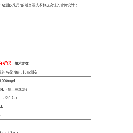
污水cod速测仪采用*的活塞泵技术和抗腐蚀的管路设计；
I分析仪
—技术参数
酸钾高温消解，比色测定
,000mg/L
mg/L（校正曲线法）
/L（空白法）
/L
%
0%）20min