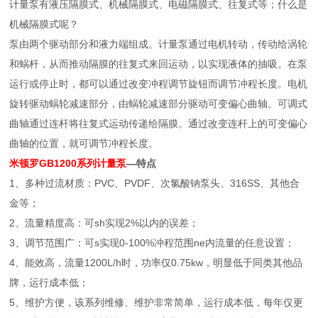
计量泵有液压隔膜式、机械隔膜式、电磁隔膜式、往复式等；什么是
机械隔膜式呢？
泵由两个驱动部分和液力端组成。计量泵通过电机转动，传动给涡轮
和蜗杆，从而推动隔膜的往复式来回运动，以实现液体的抽吸。在泵
运行或停止时，都可以通过改变冲程调节旋钮而调节冲程长度。电机
旋转驱动蜗轮减速部分，由蜗轮减速部分驱动可变偏心曲轴。可调式
曲轴通过连杆将往复式运动传递给隔膜。通过改变连杆上的可变偏心
曲轴的位置，就可调节冲程长度。
米顿罗GB1200系列计量泵
—特点
1、多种过流材质：PVC、PVDF、次氯酸钠泵头、316SS、其他合
金等；
2、流量精度高：可sh实现2%以内的误差；
3、调节范围广：可s实现0-100%冲程范围ne内流量的任意设置；
4、能效高，流量1200L/h时，功率仅0.75kw，明显低于同类其他品
牌，运行成本低；
5、维护方便，该系列维修、维护非常简单，运行成本低，每年仅更