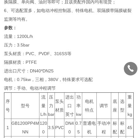
换隔膜、单向阀、油封等即可；且该类配件国内均有现货；
6、可选配置多，如电动冲程控制器、特殊电机、双隔膜带隔膜破裂
监测等均有。
参数：
流量：1200L/h
压力：3.5bar
泵头材质：PVC、PVDF、316SS等
隔膜材质：PTFE
进出口尺寸：DN40*DN25
电机：0.75kw，三相，380V，特殊要求可选配
调节：手动、电动冲程调节
流
压
进出
功
重
序
泵头
电机
底
选
型号
量
力
口
率
调节
量
号
材质
特点
座
型
L/h
bar
英寸
kw
kg
GB1200PP4M
120
DN4
0.7
普通电
手动冲
标
标
1
3.5
PVC
45
NN
0
0
5
机
程
配
配