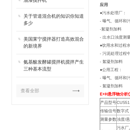
油漆搅拌机
应用
●污水处理厂：
关于管道混合机的知识你知道
- 曝气、循环
多少
-絮凝剂加料
- 出水口浊度测
美国莱宁搅拌器打造高效混合
●饮用水和过程
的新境界
- 污泥处理过程
- 絮凝剂加料
氨基酸发酵罐搅拌机搅拌产生
三种基本流型
●公用工程：
- 曝气、循环
- 絮凝剂加料
查看全部
E+H悬浮物分析
产品型号
CUS51
传输信号
数字式
测量参数
浊度/
污水厂