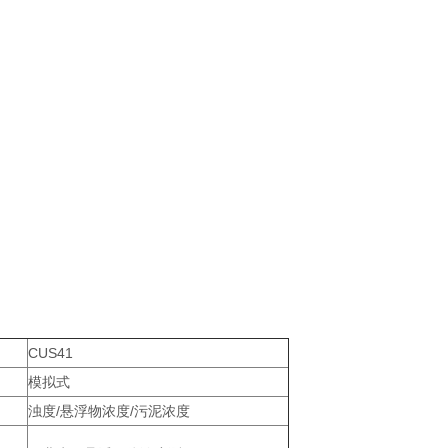
CUS41
模拟式
浊度/悬浮物浓度/污泥浓度