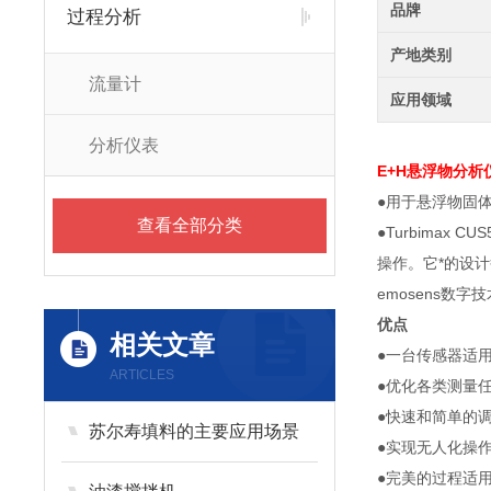
品牌
过程分析
产地类别
流量计
应用领域
分析仪表
E+H悬浮物分析
●用于悬浮物固体
查看全部分类
●Turbima
操作。它*的设
emosens数
优点
相关文章
●一台传感器适
ARTICLES
●优化各类测量
●快速和简单的
苏尔寿填料的主要应用场景
●实现无人化操
●完美的过程适用能