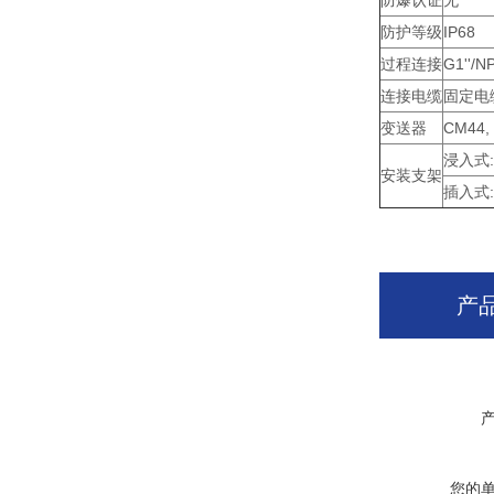
防爆认证
无
防护等级
IP68
过程连接
G1''/N
连接电缆
固定电
变送器
CM44,
浸入式: 
安装支架
插入式: 
产
您的