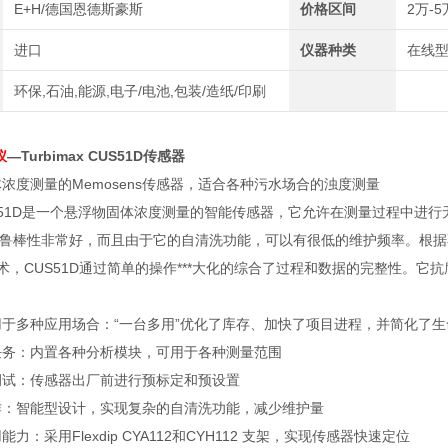
E+H/德国恩德斯豪斯
价格区间
2万-5
进口
仪器种类
在线
环保,石油,能源,电子/电池,包装/造纸/印刷
仪
—Turbimax CUS51D传感器
浓度测量的Memosens传感器，适合各种污水场合的浊度测量
x CUS51D是一个悬浮物固体浓度测量的智能传感器，它允许在测量过程中进行
计鲁棒性非常好，而且由于它的自清洗功能，可以有很低的维护频率。根
字技术，CUS51D通过简单的操作***大化的综合了过程和数据的完整性。
用于多种应用场合：“一台多用”优化了库存、加快了项目进程，并简化了
任务：内置各种分析模块，可用于各种测量范围
调试：传感器出厂前进行预标定和预设置
作：智能型设计，实现复杂的自清洗功能，减少维护量
力：采用Flexdip CYA112和CYH112 支架，实现传感器快速定位