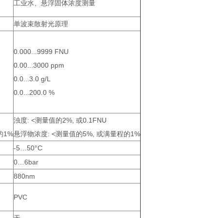
工业水、悬浮固体浓度测量
单波束散射光原理
0.000...9999 FNU
0.00...3000 ppm
0.0...3.0 g/L
0.0...200.0 %
浊度: <测量值的2%, 或0.1FNU
的1%
悬浮物浓度: <测量值的5%, 或满量程的1%
-5…50°C
0…6bar
880nm
PVC