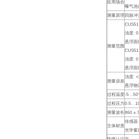
应用场合
曝气池
测量原理
四脉冲
CUS51
浊度: 0
悬浮固体
测量范围
CUS51
浊度: 0
悬浮固体
浊度: 
测量误差
悬浮物浓
过程温度
-5…50
过程压力
0.5…1
测量波长
860 ± 
传感器:
主体材质
光学窗口