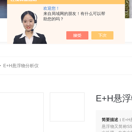
欢迎您！
来自局域网的朋友！有什么可以帮
助您的吗？
>
E+H悬浮物分析仪
E+H悬
简要描述：
E+
悬浮物又简称S