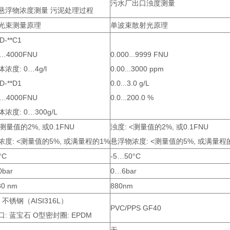
污水厂出口浊度测量
悬浮物浓度测量 污泥处理过程
光束测量原理
单波束散射光原理
D-**C1
…4000FNU
0.000...9999 FNU
浓度: 0…4g/l
0.00...3000 ppm
D-**D1
0.0...3.0 g/L
…4000FNU
0.0...200.0 %
浓度: 0…300g/L
<测量值的2%, 或0.1FNU
浊度: <测量值的2%, 或0.1FNU
度: <测量值的5%, 或满量程的1%
悬浮物浓度: <测量值的5%, 或满量程
°C
-5…50°C
0bar
0…6bar
30 nm
880nm
 不锈钢（AISI316L）
PVC/PPS GF40
: 蓝宝石 O型密封圈: EPDM