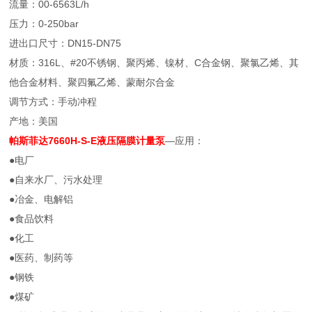
流量：00-6563L/h
压力：0-250bar
进出口尺寸：DN15-DN75
材质：316L、#20不锈钢、聚丙烯、镍材、C合金钢、聚氯乙烯、其
他合金材料、聚四氟乙烯、蒙耐尔合金
调节方式：手动冲程
产地：美国
帕斯菲达7660H-S-E液压隔膜计量泵
—应用：
●电厂
●自来水厂、污水处理
●冶金、电解铝
●食品饮料
●化工
●医药、制药等
●钢铁
●煤矿