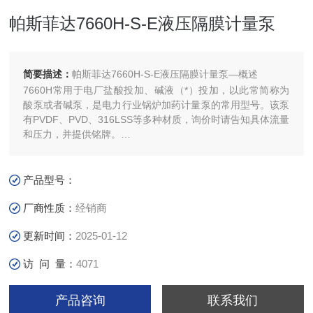
帕斯菲达7660H-S-E液压隔膜计量泵
简要描述：
帕斯菲达7660H-S-E液压隔膜计量泵—概述
7660H常用于电厂盐酸投加、碱液（*）投加，以此常简称为
酸泵或者碱泵，是电力行业锅炉加药计量泵的常用型号。该泵
有PVDF、PVD、316LSS等多种材质，询价时请告知具体流量
和压力，并提供铭牌。
注意：7660H-S-E和7660不是同一产品。
产品型号：
厂商性质：
经销商
更新时间：
2025-01-12
访 问 量：
4071
产品咨询
联系我们