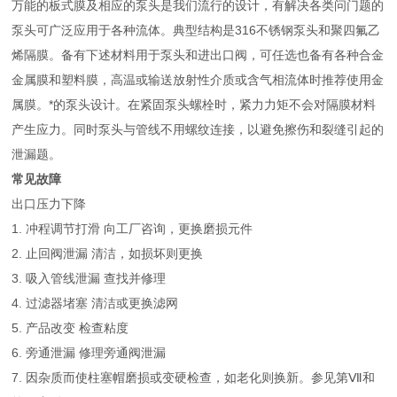
万能的板式膜及相应的泵头是我们流行的设计，有解决各类问门题的
泵头可广泛应用于各种流体。典型结构是316不锈钢泵头和聚四氟乙
烯隔膜。备有下述材料用于泵头和进出口阀，可任选也备有各种合金
金属膜和塑料膜，高温或输送放射性介质或含气相流体时推荐使用金
属膜。*的泵头设计。在紧固泵头螺栓时，紧力力矩不会对隔膜材料
产生应力。同时泵头与管线不用螺纹连接，以避免擦伤和裂缝引起的
泄漏题。
常见故障
出口压力下降
1. 冲程调节打滑 向工厂咨询，更换磨损元件
2. 止回阀泄漏 清洁，如损坏则更换
3. 吸入管线泄漏 查找并修理
4. 过滤器堵塞 清洁或更换滤网
5. 产品改变 检查粘度
6. 旁通泄漏 修理旁通阀泄漏
7. 因杂质而使柱塞帽磨损或变硬检查，如老化则换新。参见第Ⅶ和